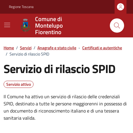
Vai ai contenuti
Vai al footer
Regione Toscana
Comune di
Montelupo
Fiorentino
Home
/
Servizi
/
Anagrafe e stato civile
-
Certificati e autentiche
/
Servizio di rilascio SPID
Servizio di rilascio SPID
Servizio attivo
Il Comune ha attivo un servizio di rilascio delle credenziali
SPID, destinato a tutte le persone maggiorenni in possesso di
un documento di riconoscimento italiano e di una tessera
sanitaria valida.