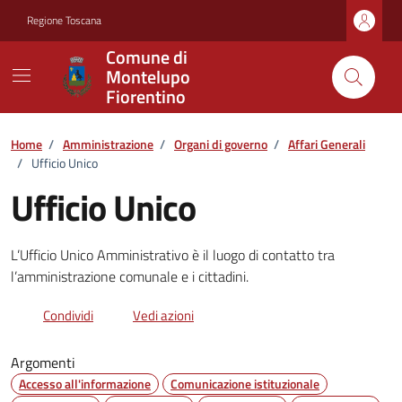
Vai ai contenuti
Vai al footer
Regione Toscana
Comune di
Montelupo
Fiorentino
Home
/
Amministrazione
/
Organi di governo
/
Affari Generali
/
Ufficio Unico
Ufficio Unico
L’Ufficio Unico Amministrativo è il luogo di contatto tra
l’amministrazione comunale e i cittadini.
Condividi
Vedi azioni
Argomenti
Accesso all'informazione
Comunicazione istituzionale