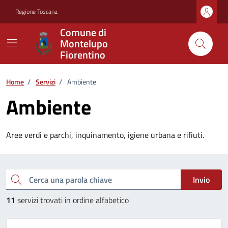
Vai ai contenuti
Vai al footer
Regione Toscana
Comune di
Montelupo
Fiorentino
Home
/
Servizi
/
Ambiente
Ambiente
Aree verdi e parchi, inquinamento, igiene urbana e rifiuti.
Esplora tutti i servizi
Cerca una parola chiave
Invio
11
servizi trovati in ordine alfabetico