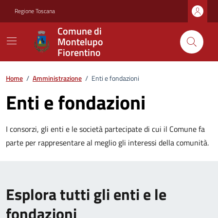
Vai ai contenuti
Vai al footer
Regione Toscana
Comune di
Montelupo
Fiorentino
Home
/
Amministrazione
/
Enti e fondazioni
Enti e fondazioni
I consorzi, gli enti e le società partecipate di cui il Comune fa
parte per rappresentare al meglio gli interessi della comunità.
Esplora tutti gli enti e le
fondazioni