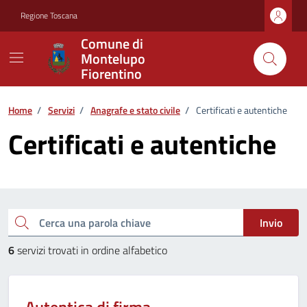
Vai ai contenuti
Vai al footer
Regione Toscana
Comune di
Montelupo
Fiorentino
Home
/
Servizi
/
Anagrafe e stato civile
/
Certificati e autentiche
Certificati e autentiche
Esplora tutti i servizi
Cerca una parola chiave
Invio
6
servizi trovati in ordine alfabetico