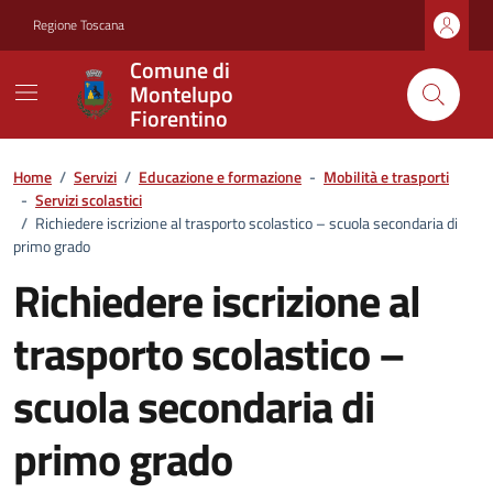
Vai ai contenuti
Vai al footer
Regione Toscana
Comune di
Montelupo
Fiorentino
Home
/
Servizi
/
Educazione e formazione
-
Mobilità e trasporti
-
Servizi scolastici
/
Richiedere iscrizione al trasporto scolastico – scuola secondaria di
primo grado
Richiedere iscrizione al
trasporto scolastico –
scuola secondaria di
primo grado