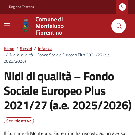
Vai ai contenuti
Vai al footer
Regione Toscana
Comune di
Montelupo
Fiorentino
Home
/
Servizi
/
Infanzia
/
Nidi di qualità – Fondo Sociale Europeo Plus 2021/27 (a.e.
2025/2026)
Nidi di qualità – Fondo
Sociale Europeo Plus
2021/27 (a.e. 2025/2026)
Servizio attivo
Il Comune di Montelupo Fiorentino ha risposto ad un avviso