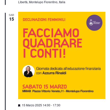
Libertà, Montelupo Fiorentino, Italia
SAB
15
Segnalati
15 Marzo 2025 14:00
-
17:30