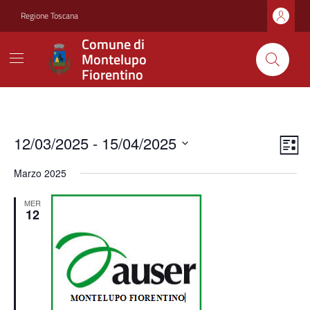
Vai ai contenuti
Vai al footer
Regione Toscana
Comune di
Montelupo
Fiorentino
Ev
Vis
12/03/2025
 - 
15/04/2025
Lista
Vis
Seleziona
Nav
Marzo 2025
la
Na
data.
MER
12