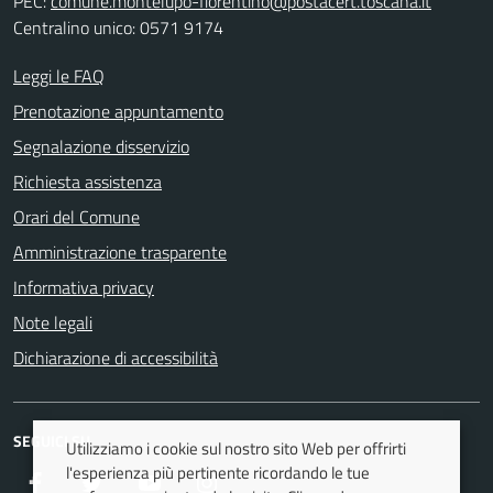
PEC:
comune.montelupo-fiorentino@postacert.toscana.it
Centralino unico: 0571 9174
Leggi le FAQ
Prenotazione appuntamento
Segnalazione disservizio
Richiesta assistenza
Orari del Comune
Amministrazione trasparente
Informativa privacy
Note legali
Dichiarazione di accessibilità
SEGUICI SU
Utilizziamo i cookie sul nostro sito Web per offrirti
l'esperienza più pertinente ricordando le tue
Facebook
Twitter
Youtube
Instagram