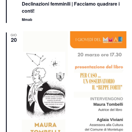
Declinazioni femminili | Facciamo quadrare i
conti!
Mmab
GIO
20