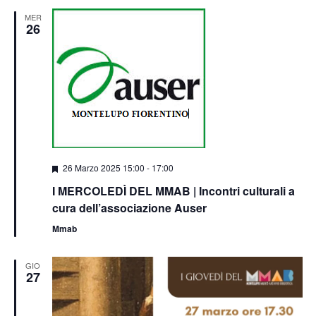
MER
26
Segnalati
26 Marzo 2025 15:00
-
17:00
I MERCOLEDÌ DEL MMAB | Incontri culturali a
cura dell’associazione Auser
Mmab
GIO
27