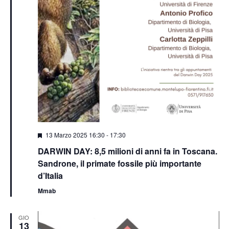
Segnalati
13 Marzo 2025 16:30
-
17:30
DARWIN DAY: 8,5 milioni di anni fa in Toscana.
Sandrone, il primate fossile più importante
d’Italia
Mmab
GIO
13