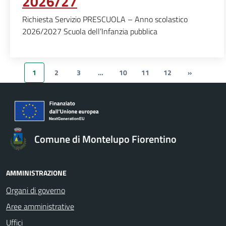
2026/27
Richiesta Servizio PRESCUOLA – Anno scolastico
2026/2027 Scuola dell’Infanzia pubblica
1
2
3
…
10
11
12
»
Comune di Montelupo Fiorentino
AMMINISTRAZIONE
Organi di governo
Aree amministrative
Uffici