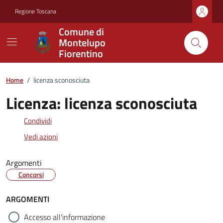
Vai ai contenuti
Vai al footer
Regione Toscana
Comune di
Montelupo
Fiorentino
Home
/
licenza sconosciuta
Licenza:
licenza sconosciuta
Condividi
Vedi azioni
Argomenti
Concorsi
ARGOMENTI
Accesso all'informazione