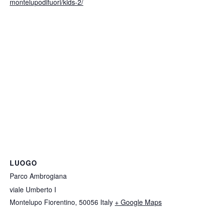
montelupodifuori/kids-2/
LUOGO
Parco Ambrogiana
viale Umberto I
Montelupo Fiorentino
,
50056
Italy
+ Google Maps