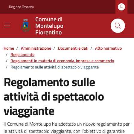
Vai ai contenuti
Vai al footer
Regione Toscana
Comune di
Montelupo
Fiorentino
Home
/
Amministrazione
/
Documenti e dati
/
Atto normativo
/
Regolamento
/
Regolamenti in materia di economia, impresa e commercio
/
Regolamento sulle attività di spettacolo viaggiante
Regolamento sulle
attività di spettacolo
viaggiante
Dettagli del documento
Il Comune di Montelupo ha adottato un nuovo regolamento per
le attività di spettacolo viaggiante, con l’obiettivo di garantire