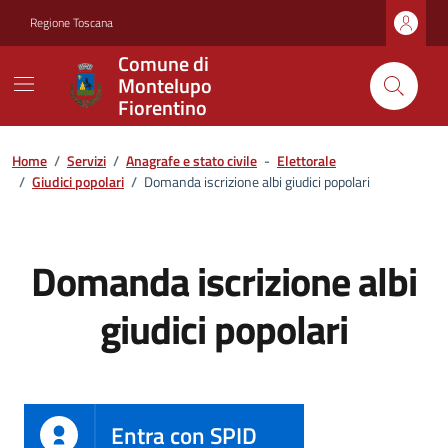
Vai ai contenuti
Vai al footer
Regione Toscana
Comune di
Montelupo
Fiorentino
Home
/
Servizi
/
Anagrafe e stato civile
-
Elettorale
/
Giudici popolari
/
Domanda iscrizione albi giudici popolari
Domanda iscrizione albi
giudici popolari
Entra con SPID