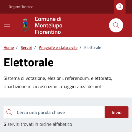
Vai ai contenuti
Vai al footer
Regione Toscana
Comune di
Montelupo
Fiorentino
Home
/
Servizi
/
Anagrafe e stato civile
/
Elettorale
Elettorale
Sistema di votazione, elezioni, referendum, elettorato,
ripartizione in circoscrizioni, maggioranza dei voti
Esplora tutti i servizi
Cerca una parola chiave
Invio
5
servizi trovati in ordine alfabetico