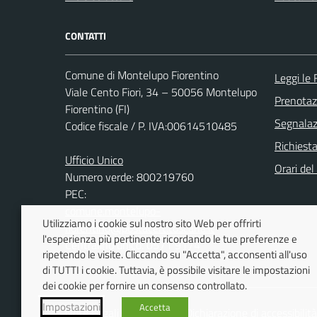
CONTATTI
Comune di Montelupo Fiorentino
Leggi le
Viale Cento Fiori, 34 – 50056 Montelupo
Prenota
Fiorentino (FI)
Segnalazi
Codice fiscale / P. IVA:00614510485
Richiest
Ufficio Unico
Orari de
Numero verde: 800219760
PEC:
comune.montelupo-
Utilizziamo i cookie sul nostro sito Web per offrirti
fiorentino@postacert.toscana.it
l'esperienza più pertinente ricordando le tue preferenze e
Centralino unico: 0571 9174
ripetendo le visite. Cliccando su "Accetta", acconsenti all'uso
di TUTTI i cookie. Tuttavia, è possibile visitare le impostazioni
dei cookie per fornire un consenso controllato.
Impostazioni
Accetta
Note Legali
Dichiarazione di accessibilità