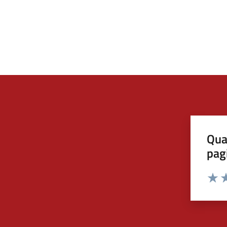
Qua
pag
Valut
Va