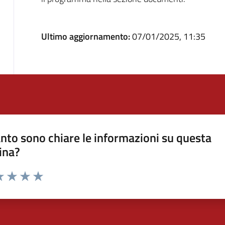
Ultimo aggiornamento:
07/01/2025, 11:35
nto sono chiare le informazioni su questa
ina?
a 1 stelle su 5
luta 2 stelle su 5
Valuta 3 stelle su 5
Valuta 4 stelle su 5
Valuta 5 stelle su 5