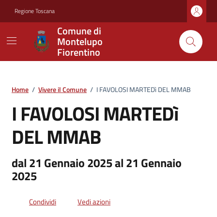
Vai ai contenuti
Vai al footer
Regione Toscana
Comune di
Montelupo
Fiorentino
Home
/
Vivere il Comune
/
I FAVOLOSI MARTEDì DEL MMAB
I FAVOLOSI MARTEDì
DEL MMAB
dal 21 Gennaio 2025 al 21 Gennaio
2025
Condividi
Vedi azioni