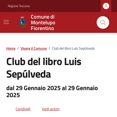
Vai ai contenuti
Vai al footer
Regione Toscana
Comune di
Montelupo
Fiorentino
Home
/
Vivere il Comune
/
Club del libro Luis Sepúlveda
Club del libro Luis
Sepúlveda
dal 29 Gennaio 2025 al 29 Gennaio
2025
Condividi
Vedi azioni