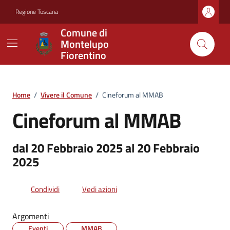
Vai ai contenuti
Vai al footer
Regione Toscana
Comune di
Montelupo
Fiorentino
Home
/
Vivere il Comune
/
Cineforum al MMAB
Cineforum al MMAB
dal 20 Febbraio 2025 al 20 Febbraio
2025
Condividi
Vedi azioni
Argomenti
Eventi
MMAB