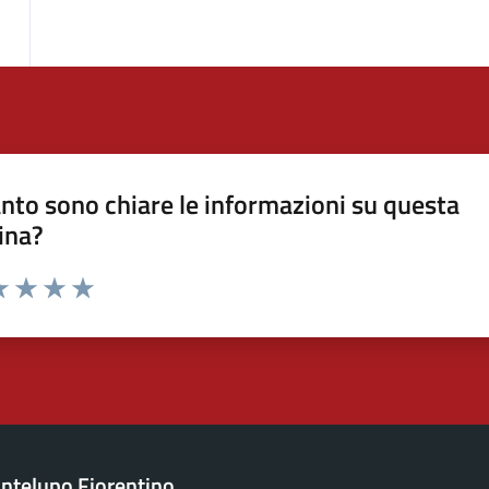
nto sono chiare le informazioni su questa
ina?
a 1 stelle su 5
luta 2 stelle su 5
Valuta 3 stelle su 5
Valuta 4 stelle su 5
Valuta 5 stelle su 5
ntelupo Fiorentino