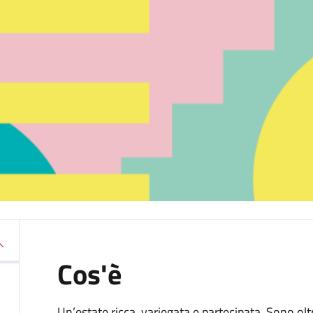
Cos'è
Un’estate ricca, variegata e partecipata. Sono olt