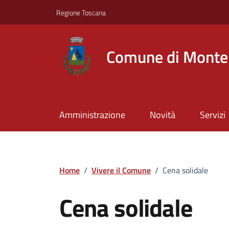
Vai ai contenuti
Vai al footer
Regione Toscana
Comune di Montel
Amministrazione
Novità
Servizi
Home
/
Vivere il Comune
/
Cena solidale
Cena solidale