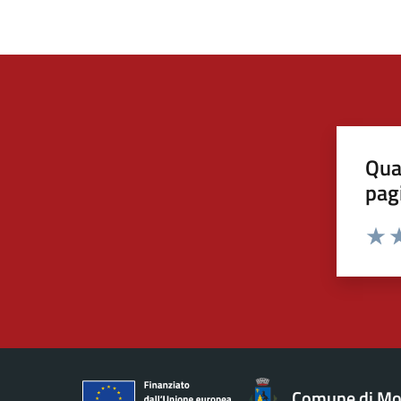
Qua
pag
Valut
Va
Comune di Mo