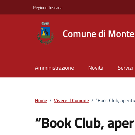
Vai ai contenuti
Vai al footer
Regione Toscana
Comune di Montel
Amministrazione
Novità
Servizi
Home
/
Vivere il Comune
/
“Book Club, aperiti
“Book Club, aperi