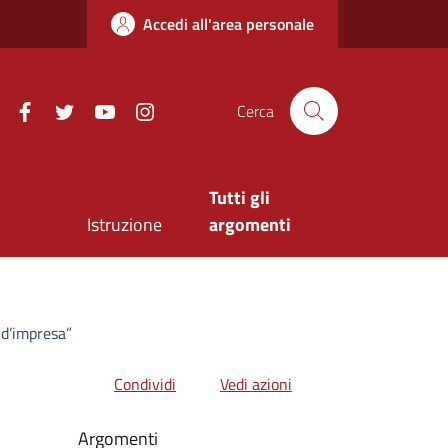
Accedi all'area personale
Facebook
Twitter
Youtube
Instagram
Cerca
Tutti gli
Istruzione
argomenti
 d’impresa”
Condividi
Vedi azioni
Argomenti