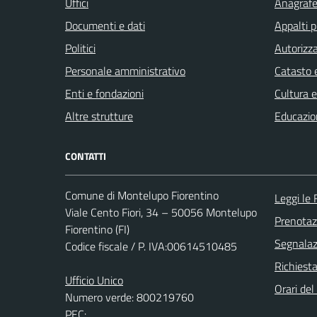
Uffici
Anagrafe 
Documenti e dati
Appalti p
Politici
Autorizza
Personale amministrativo
Catasto e
Enti e fondazioni
Cultura 
Altre strutture
Educazio
CONTATTI
Comune di Montelupo Fiorentino
Leggi le
Viale Cento Fiori, 34 – 50056 Montelupo
Prenota
Fiorentino (FI)
Segnalazi
Codice fiscale / P. IVA:00614510485
Richiest
Ufficio Unico
Orari de
Numero verde: 800219760
PEC: