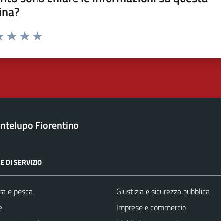
ina?
a 1 stelle su 5
luta 2 stelle su 5
Valuta 3 stelle su 5
Valuta 4 stelle su 5
Valuta 5 stelle su 5
ntelupo Fiorentino
E DI SERVIZIO
ra e pesca
Giustizia e sicurezza pubblica
e
Imprese e commercio