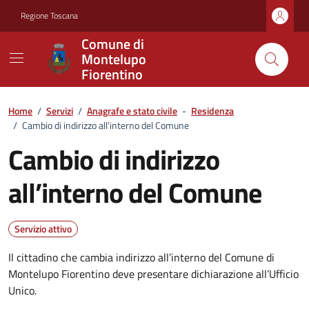
Vai ai contenuti
Vai al footer
Regione Toscana
Comune di
Montelupo
Fiorentino
Home
/
Servizi
/
Anagrafe e stato civile
-
Residenza
/
Cambio di indirizzo all’interno del Comune
Cambio di indirizzo
all’interno del Comune
Servizio attivo
Il cittadino che cambia indirizzo all’interno del Comune di
Montelupo Fiorentino deve presentare dichiarazione all’Ufficio
Unico.