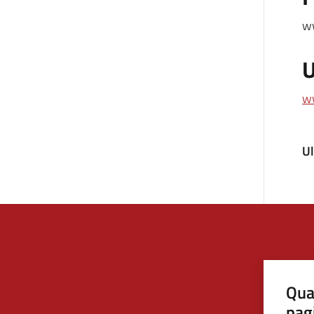
ww
U
w
U
Qua
pag