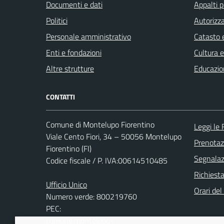
Documenti e dati
Appalti p
Politici
Autorizza
Personale amministrativo
Catasto e
Enti e fondazioni
Cultura 
Altre strutture
Educazio
CONTATTI
Comune di Montelupo Fiorentino
Leggi le
Viale Cento Fiori, 34 – 50056 Montelupo
Prenota
Fiorentino (FI)
Segnalazi
Codice fiscale / P. IVA:00614510485
Richiest
Ufficio Unico
Orari de
Numero verde: 800219760
PEC:
comune.montelupo-