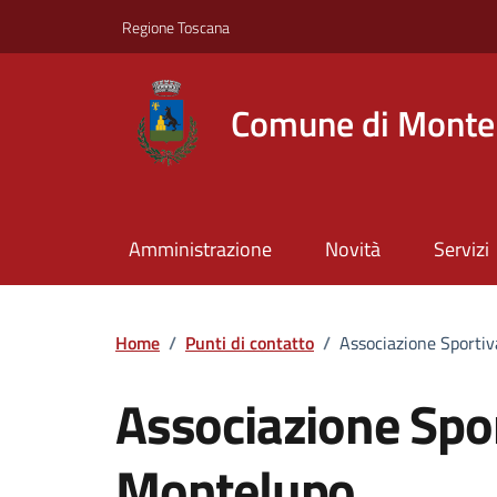
Vai ai contenuti
Vai al footer
Regione Toscana
Comune di Montel
Amministrazione
Novità
Servizi
Home
/
Punti di contatto
/
Associazione Sportiv
Associazione Spor
Montelupo