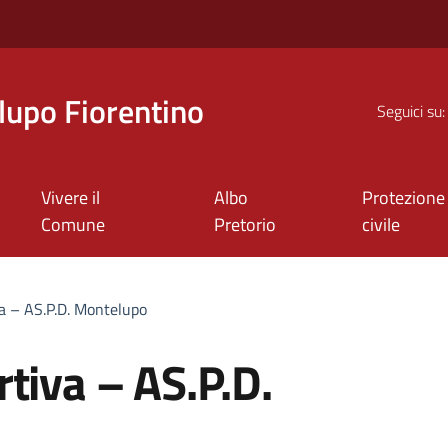
upo Fiorentino
Seguici su:
Vivere il
Albo
Protezione
Comune
Pretorio
civile
a – AS.P.D. Montelupo
tiva – AS.P.D.