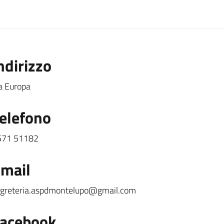
ndirizzo
a Europa
elefono
571 51182
mail
greteria.aspdmontelupo@gmail.com
acebook