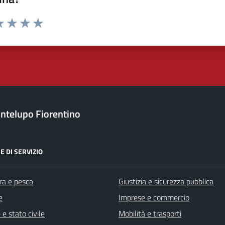
a 1 stelle su 5
luta 2 stelle su 5
Valuta 3 stelle su 5
Valuta 4 stelle su 5
Valuta 5 stelle su 5
ntelupo Fiorentino
E DI SERVIZIO
ra e pesca
Giustizia e sicurezza pubblica
e
Imprese e commercio
e stato civile
Mobilità e trasporti