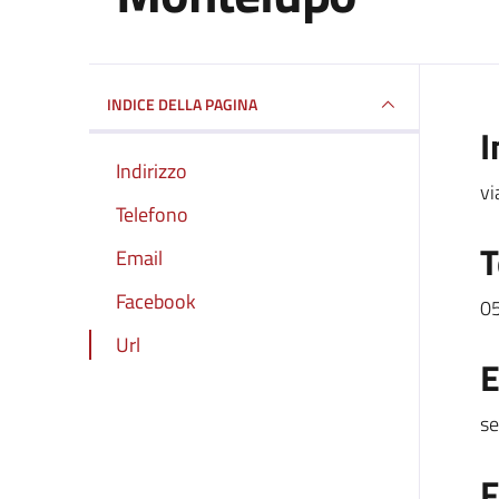
INDICE DELLA PAGINA
I
Indirizzo
vi
Telefono
T
Email
Facebook
0
Url
E
se
F