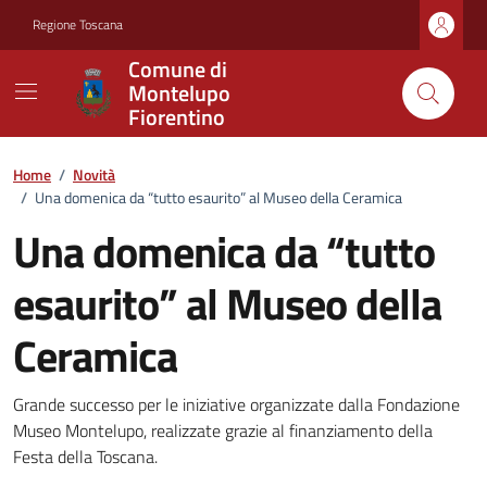
Vai ai contenuti
Vai al footer
Regione Toscana
Comune di
Montelupo
Fiorentino
Home
/
Novità
/
Una domenica da “tutto esaurito” al Museo della Ceramica
Una domenica da “tutto
esaurito” al Museo della
Ceramica
Dettagli della notizia
Grande successo per le iniziative organizzate dalla Fondazione
Museo Montelupo, realizzate grazie al finanziamento della
Festa della Toscana.