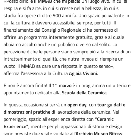
«Posso dirlo:
è il MMAB che mi piace!
Un luogo vivo, in cui si
respira e si fa arte, in cui si cresce nella bellezza, in cui si
studia fra opere di oltre 500 anni fa. Uno spazio polivalente in
cui la cultura è davvero accessibile, sempre, per tutti. Il
finanziamento del Consiglio Regionale ci ha permesso di
offrire un programma interamente gratuito, grazie al quale
abbiamo accolto anche un pubblico diverso dal solito. La
percezione è che le persone siano sempre più alla ricerca di un
intrattenimento di qualità, che nutra invece di riempire un
vuoto. Il MMAB sa dare una risposta in questo senso»,
afferma l’assessora alla Cultura
Aglaia Viviani
.
E non è ancora finita!
Il 1° marzo
è in programma un ulteriore
appuntamento dedicato alla
Scuola della Ceramica
.
In questa occasione si terrà un
open day
, con
tour guidati e
dimostrazioni pratiche
di lavorazione della ceramica. Nel
pomeriggio, spazio all’esperienza diretta con
“Ceramic
Experience”
, mentre per gli appassionati di storia e design
sono previste due visite guidate all’
Archivio Museo Bitossi
.