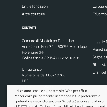
Enti e fondazioni
Cultura 
Altre strutture
Educazio
CONTATTI
Comune di Montelupo Fiorentino
Leggi le
Viale Cento Fiori, 34 – 50056 Montelupo
Prenota
Fiorentino (FI)
Segnalazi
Codice fiscale / P. IVA:00614510485
Richiest
Ufficio Unico
Orari de
Numero verde: 800219760
PEC:
comune.montelupo-
Utilizziamo i cookie sul nostro sito Web per offrirti
fiorentino@postacert.toscana.it
l'esperienza più pertinente ricordando le tue preferenze e
Centralino unico: 0571 9174
ripetendo le visite. Cliccando su "Accetta", acconsenti all'uso
di TUTTI i cookie. Tuttavia, è possibile visitare le impostazioni