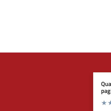
Qua
pag
Valut
Va