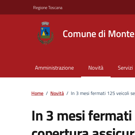
Vai ai contenuti
Vai al footer
Regione Toscana
Comune di Montel
Amministrazione
Novità
Servizi
Home
/
Novità
/
In 3 mesi fermati 125 veicoli s
In 3 mesi fermati
copertura assicur