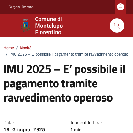
Vai ai contenuti
Vai al footer
Regione Toscana
Comune di
Montelupo
Fiorentino
Home
/
Novità
/
IMU 2025 – E’ possibile il pagamento tramite ravvedimento operoso
IMU 2025 – E’ possibile il
pagamento tramite
ravvedimento operoso
Dettagli della notizia
Data:
Tempo di lettura:
1 min
18 Giugno 2025