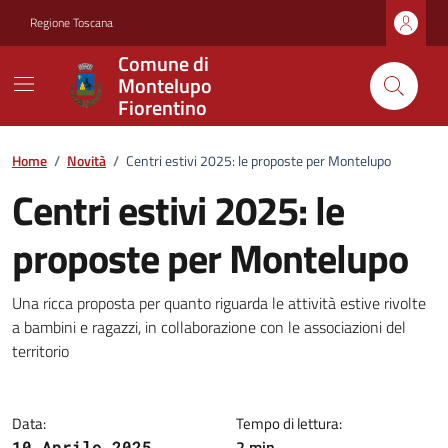
Vai ai contenuti
Vai al footer
Regione Toscana
Comune di
Montelupo
Fiorentino
Home
/
Novità
/
Centri estivi 2025: le proposte per Montelupo
Centri estivi 2025: le
proposte per Montelupo
Dettagli della notizia
Una ricca proposta per quanto riguarda le attività estive rivolte
a bambini e ragazzi, in collaborazione con le associazioni del
territorio
Data:
Tempo di lettura:
2 min
10 Aprile 2025