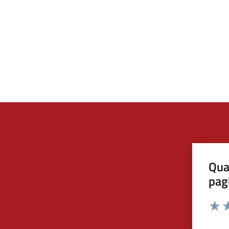
Qua
pag
Valut
Va