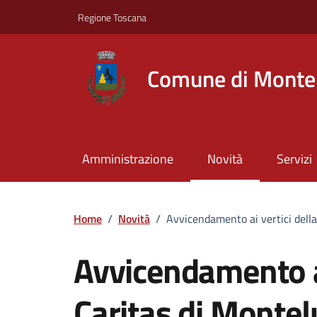
Vai ai contenuti
Vai al footer
Regione Toscana
Comune di Montel
Amministrazione
Novità
Servizi
Home
/
Novità
/
Avvicendamento ai vertici dell
Avvicendamento ai
Caritas di Monte