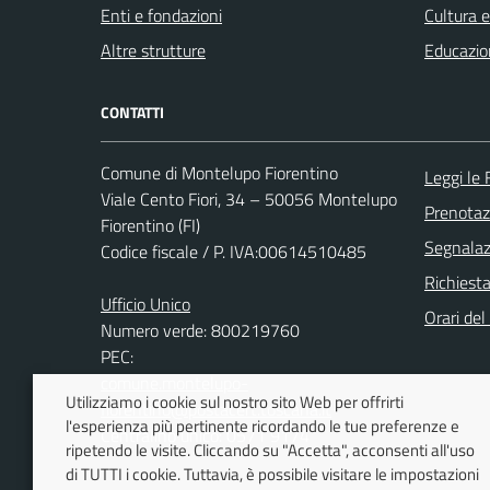
Enti e fondazioni
Cultura 
Altre strutture
Educazio
CONTATTI
Comune di Montelupo Fiorentino
Leggi le
Viale Cento Fiori, 34 – 50056 Montelupo
Prenota
Fiorentino (FI)
Segnalazi
Codice fiscale / P. IVA:00614510485
Richiest
Ufficio Unico
Orari de
Numero verde: 800219760
PEC:
comune.montelupo-
Utilizziamo i cookie sul nostro sito Web per offrirti
fiorentino@postacert.toscana.it
l'esperienza più pertinente ricordando le tue preferenze e
Centralino unico: 0571 9174
ripetendo le visite. Cliccando su "Accetta", acconsenti all'uso
di TUTTI i cookie. Tuttavia, è possibile visitare le impostazioni