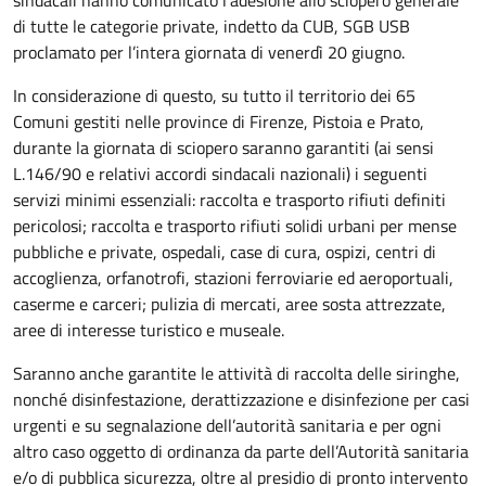
sindacali hanno comunicato l’adesione allo sciopero generale
di tutte le categorie private, indetto da CUB, SGB USB
proclamato per l’intera giornata di venerdì 20 giugno.
In considerazione di questo, su tutto il territorio dei 65
Comuni gestiti nelle province di Firenze, Pistoia e Prato,
durante la giornata di sciopero saranno garantiti (ai sensi
L.146/90 e relativi accordi sindacali nazionali) i seguenti
servizi minimi essenziali: raccolta e trasporto rifiuti definiti
pericolosi; raccolta e trasporto rifiuti solidi urbani per mense
pubbliche e private, ospedali, case di cura, ospizi, centri di
accoglienza, orfanotrofi, stazioni ferroviarie ed aeroportuali,
caserme e carceri; pulizia di mercati, aree sosta attrezzate,
aree di interesse turistico e museale.
Saranno anche garantite le attività di raccolta delle siringhe,
nonché disinfestazione, derattizzazione e disinfezione per casi
urgenti e su segnalazione dell’autorità sanitaria e per ogni
altro caso oggetto di ordinanza da parte dell’Autorità sanitaria
e/o di pubblica sicurezza, oltre al presidio di pronto intervento