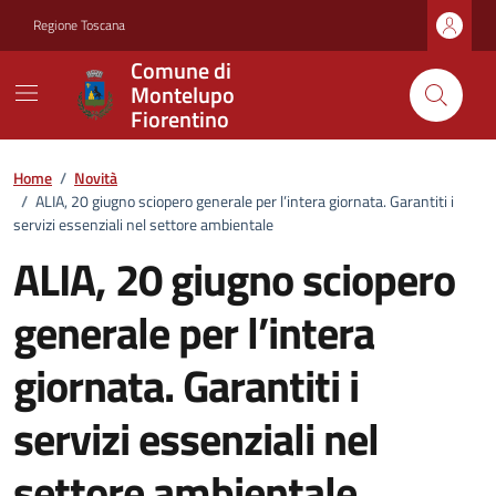
Vai ai contenuti
Vai al footer
Regione Toscana
Comune di
Montelupo
Fiorentino
Home
/
Novità
/
ALIA, 20 giugno sciopero generale per l’intera giornata. Garantiti i
servizi essenziali nel settore ambientale
ALIA, 20 giugno sciopero
generale per l’intera
giornata. Garantiti i
servizi essenziali nel
settore ambientale