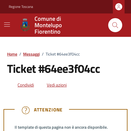
Vai ai contenuti
Vai al footer
Regione Toscana
Comune di
Montelupo
Fiorentino
Home
/
Messaggi
/
Ticket #64ee3f04cc
Ticket #64ee3f04cc
Condividi
Vedi azioni
ATTENZIONE
ATTENZIONE
Il template di questa pagina non è ancora disponibile.