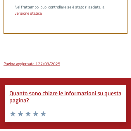
Nel frattempo, puoi controllare se è stato rilasciata la
versione statica
Pagina aggiornata il 27/03/2025
Quanto sono chiare le informazioni su questa
pagina?
Valuta 1 stelle su 5
Valuta 2 stelle su 5
Valuta 3 stelle su 5
Valuta 4 stelle su 5
Valuta 5 stelle su 5