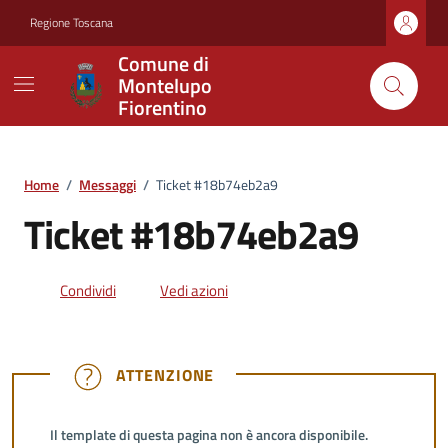
Vai ai contenuti
Vai al footer
Regione Toscana
Comune di
Montelupo
Fiorentino
Home
/
Messaggi
/
Ticket #18b74eb2a9
Ticket #18b74eb2a9
Condividi
Vedi azioni
ATTENZIONE
ATTENZIONE
Il template di questa pagina non è ancora disponibile.