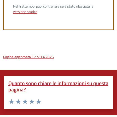
Nel frattempo, puoi controllare se è stato rilasciata la
versione statica
Pagina aggiornata il 27/03/2025
Quanto sono chiare le informazioni su questa
pagina?
Valuta 1 stelle su 5
Valuta 2 stelle su 5
Valuta 3 stelle su 5
Valuta 4 stelle su 5
Valuta 5 stelle su 5