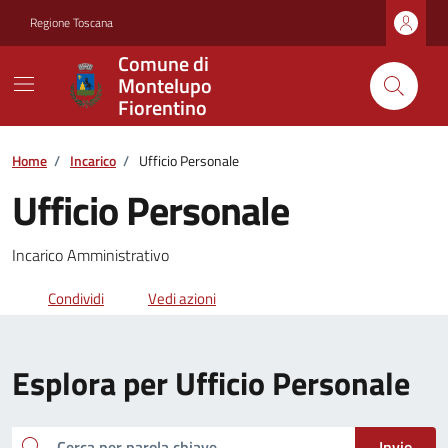
Vai ai contenuti
Vai al footer
Regione Toscana
Comune di
Montelupo
Fiorentino
Home
/
Incarico
/
Ufficio Personale
Ufficio Personale
Incarico Amministrativo
Condividi
Vedi azioni
Esplora per Ufficio Personale
Cerca
Invio