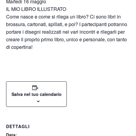
Martedì 16 maggio
IL MIO LIBRO ILLUSTRATO
Come nasce e come si rilega un libro? Ci sono
libri
in
brossura,
cartonati,
spillati,
e
poi?
I
partecipanti potranno
portare i disegni realizzati
nei vari incontri e rilegarli per
creare il proprio
primo
libro,
unico
e
personale,
con
tanto
di
copertina!
Salva nel tuo calendario
DETTAGLI
Data: