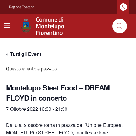
Vai ai contenuti
Vai al footer
Regione Toscana
Comune di
Montelupo
Fiorentino
« Tutti gli Eventi
Questo evento è passato.
Montelupo Steet Food – DREAM
FLOYD in concerto
7 Ottobre 2022 16:30
-
21:30
Dal 6 al 9 ottobre torna in piazza dell’Unione Europea,
MONTELUPO STREET FOOD, manifestazione