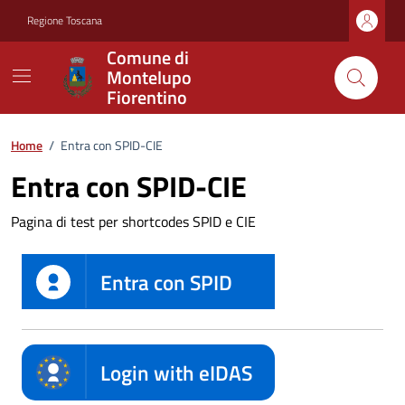
Vai ai contenuti
Vai al footer
Regione Toscana
Comune di
Montelupo
Fiorentino
Home
/
Entra con SPID-CIE
Entra con SPID-CIE
Pagina di test per shortcodes SPID e CIE
Entra con SPID
Login with eIDAS