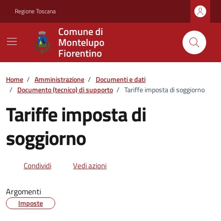
Vai ai contenuti
Vai al footer
Regione Toscana
Comune di
Montelupo
Fiorentino
Home
/
Amministrazione
/
Documenti e dati
/
Documento (tecnico) di supporto
/
Tariffe imposta di soggiorno
Tariffe imposta di
soggiorno
Dettagli del documento
Condividi
Vedi azioni
Argomenti
Imposte