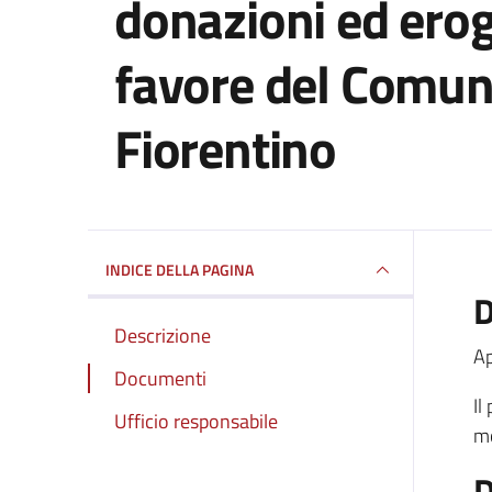
donazioni ed eroga
favore del Comun
Fiorentino
Dettagli del documento
INDICE DELLA PAGINA
D
Descrizione
Ap
Documenti
Il
Ufficio responsabile
mo
D