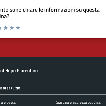
nto sono chiare le informazioni su questa
ina?
a 1 stelle su 5
luta 2 stelle su 5
Valuta 3 stelle su 5
Valuta 4 stelle su 5
Valuta 5 stelle su 5
ntelupo Fiorentino
E DI SERVIZIO
ra e pesca
Giustizia e sicurezza pubblica