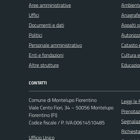
Aree amministrative
Ambient
Uffici
Anagrafe 
Documenti e dati
Appalti p
Politici
Autorizza
Personale amministrativo
Catasto e
Enti e fondazioni
Cultura 
Altre strutture
Educazio
CONTATTI
Comune di Montelupo Fiorentino
Leggi le
Viale Cento Fiori, 34 – 50056 Montelupo
Prenota
Fiorentino (FI)
Segnalazi
Codice fiscale / P. IVA:00614510485
Richiest
Ufficio Unico