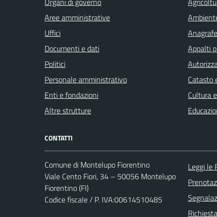
Organi di governo
Agricoltu
Aree amministrative
Ambient
Uffici
Anagrafe 
Documenti e dati
Appalti p
Politici
Autorizza
Personale amministrativo
Catasto e
Enti e fondazioni
Cultura 
Altre strutture
Educazio
CONTATTI
Comune di Montelupo Fiorentino
Leggi le
Viale Cento Fiori, 34 – 50056 Montelupo
Prenota
Fiorentino (FI)
Segnalazi
Codice fiscale / P. IVA:00614510485
Richiest