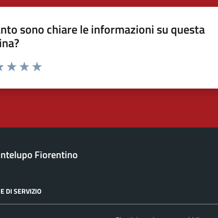
nto sono chiare le informazioni su questa
ina?
a 1 stelle su 5
luta 2 stelle su 5
Valuta 3 stelle su 5
Valuta 4 stelle su 5
Valuta 5 stelle su 5
ntelupo Fiorentino
E DI SERVIZIO