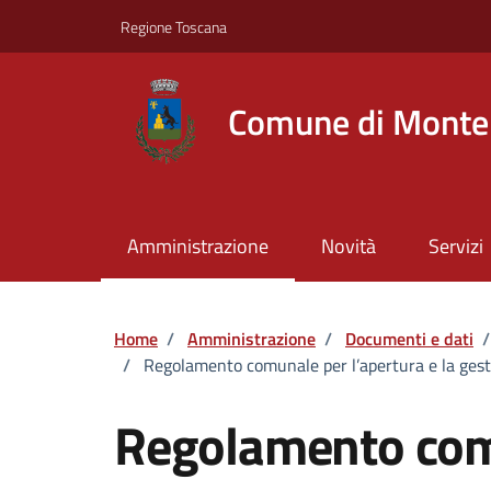
Vai ai contenuti
Vai al footer
Regione Toscana
Comune di Montel
Amministrazione
Novità
Servizi
Home
/
Amministrazione
/
Documenti e dati
/
/
Regolamento comunale per l’apertura e la gesti
Regolamento com