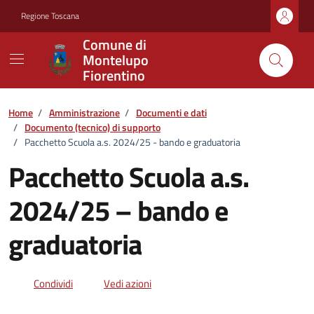
Vai ai contenuti
Vai al footer
Regione Toscana
Comune di
Montelupo
Fiorentino
Home
/
Amministrazione
/
Documenti e dati
/
Documento (tecnico) di supporto
/
Pacchetto Scuola a.s. 2024/25 - bando e graduatoria
Pacchetto Scuola a.s.
2024/25 – bando e
graduatoria
Dettagli del documento
Condividi
Vedi azioni