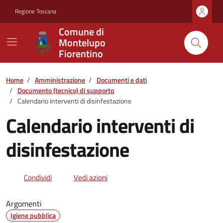
Vai ai contenuti
Vai al footer
Regione Toscana
Comune di
Montelupo
Fiorentino
Home
/
Amministrazione
/
Documenti e dati
/
Documento (tecnico) di supporto
/
Calendario interventi di disinfestazione
Calendario interventi di
disinfestazione
Dettagli del documento
Condividi
Vedi azioni
Argomenti
Igiene pubblica