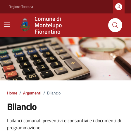
Vai ai contenuti
Vai al footer
Regione Toscana
Comune di
Montelupo
Fiorentino
Home
/
Argomenti
/
Bilancio
Bilancio
Dettagli dell'argomento
I bilanci comunali preventivi e consuntivi e i documenti di
programmazione