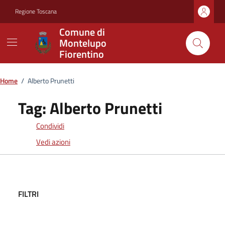
Vai ai contenuti
Vai al footer
Regione Toscana
Comune di
Montelupo
Fiorentino
Home
/
Alberto Prunetti
Tag:
Alberto Prunetti
Condividi
Vedi azioni
FILTRI