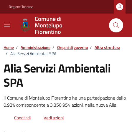
Vai ai contenuti
Vai al footer
Regione Toscana
Comune di
Montelupo
Fiorentino
Home
/
Amministrazione
/
Organi di governo
/
Altra struttura
/
Alia Servizi Ambientali SPA
Alia Servizi Ambientali
SPA
Il Comune di Montelupo Fiorentino ha una partecipazione dello
0,93% corrispondente a 3.350.954 azioni, nella nuova Alia.
Condividi
Vedi azioni