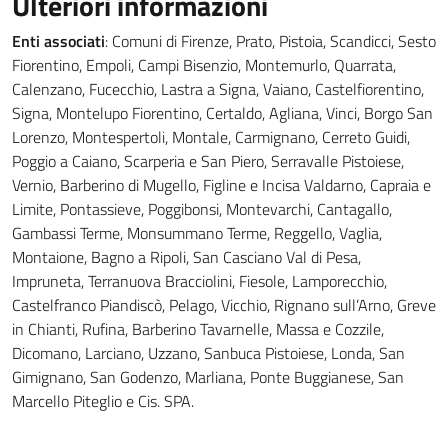
Ulteriori informazioni
Enti associati
: Comuni di Firenze, Prato, Pistoia, Scandicci, Sesto
Fiorentino, Empoli, Campi Bisenzio, Montemurlo, Quarrata,
Calenzano, Fucecchio, Lastra a Signa, Vaiano, Castelfiorentino,
Signa, Montelupo Fiorentino, Certaldo, Agliana, Vinci, Borgo San
Lorenzo, Montespertoli, Montale, Carmignano, Cerreto Guidi,
Poggio a Caiano, Scarperia e San Piero, Serravalle Pistoiese,
Vernio, Barberino di Mugello, Figline e Incisa Valdarno, Capraia e
Limite, Pontassieve, Poggibonsi, Montevarchi, Cantagallo,
Gambassi Terme, Monsummano Terme, Reggello, Vaglia,
Montaione, Bagno a Ripoli, San Casciano Val di Pesa,
Impruneta, Terranuova Bracciolini, Fiesole, Lamporecchio,
Castelfranco Piandiscò, Pelago, Vicchio, Rignano sull’Arno, Greve
in Chianti, Rufina, Barberino Tavarnelle, Massa e Cozzile,
Dicomano, Larciano, Uzzano, Sanbuca Pistoiese, Londa, San
Gimignano, San Godenzo, Marliana, Ponte Buggianese, San
Marcello Piteglio e Cis. SPA.