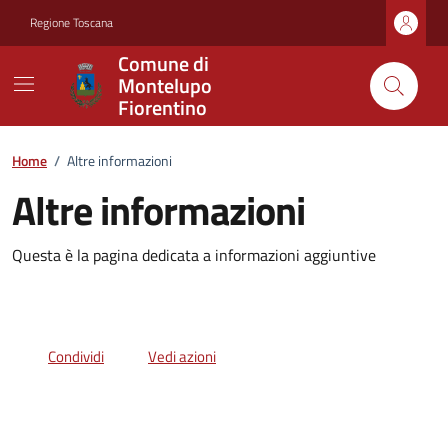
Vai ai contenuti
Vai al footer
Regione Toscana
Comune di
Montelupo
Fiorentino
Home
/
Altre informazioni
Altre informazioni
Questa è la pagina dedicata a informazioni aggiuntive
Condividi
Vedi azioni